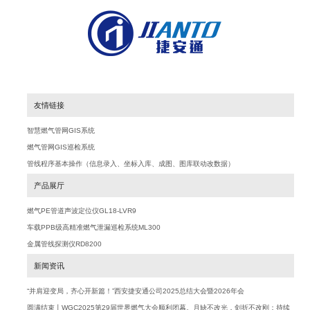
友情链接
智慧燃气管网GIS系统
燃气管网GIS巡检系统
管线程序基本操作（信息录入、坐标入库、成图、图库联动改数据）
产品展厅
燃气PE管道声波定位仪GL18-LVR9
车载PPB级高精准燃气泄漏巡检系统ML300
金属管线探测仪RD8200
新闻资讯
“并肩迎变局，齐心开新篇！”西安捷安通公司2025总结大会暨2026年会
圆满结束丨WGC2025第29届世界燃气大会顺利闭幕。月缺不改光，剑折不改刚；持续