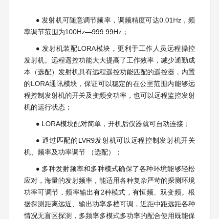
●
发射机可随意调节频率，调频精度可达0.01Hz，频
率调节范围为100Hz—999.99Hz；
●
发射机装配LORA模块，更利于工作人员远程操控
发射机。远程遥控功能大大提高了工作效率，减少通勤成
本（选配）发射机具有远程遥控功能匹配的遥控器，内置
的LORA通讯模块，保证可以稳定的在公里范围内能够远
程控制发射机的开关及变频变功率，也可以远程监控发射
机的运行状态；
●
LORA模块配对简单，开机后仪器就可自动连接；
●
通过匹配的LVR9发射机可以远程控制发射机开关
机、频率及功率调节 （选配）；
●
多种发射频率和多种模式确保了各种环境能够轻松
应对，海量的发射频率，能适用各种复杂严苛的探测环境
功率可调节，频率输出有2种模式，有恒频、双变频。根
据探测距离远近、输出功率多档可调，近距中距远距各种
情况无盲区探测，多频率多模式多功率的配合使用既能保