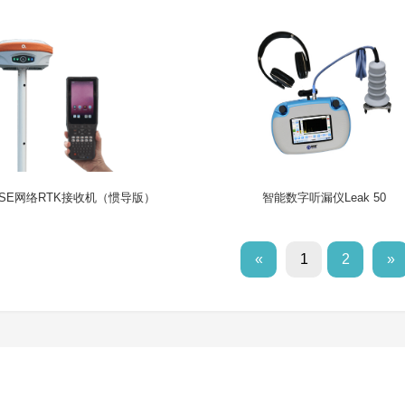
SE网络RTK接收机（惯导版）
智能数字听漏仪Leak 50
«
1
2
»