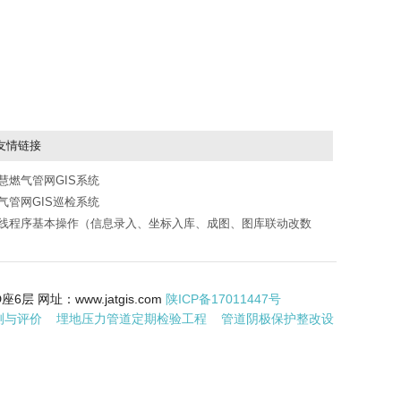
友情链接
慧燃气管网GIS系统
气管网GIS巡检系统
线程序基本操作（信息录入、坐标入库、成图、图库联动改数
）
网址：www.jatgis.com
陕ICP备17011447号
测与评价
埋地压力管道定期检验工程
管道阴极保护整改设