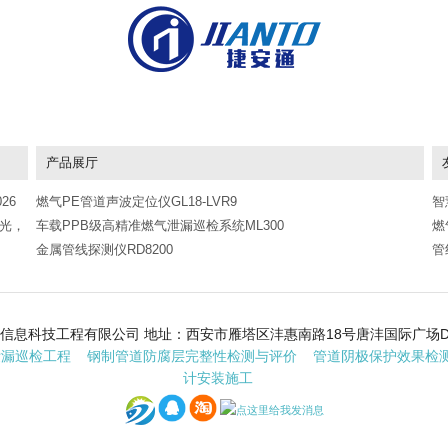
产品展厅
26
燃气PE管道声波定位仪GL18-LVR9
智
改光，
车载PPB级高精准燃气泄漏巡检系统ML300
燃
金属管线探测仪RD8200
管
据
通地理信息科技工程有限公司 地址：西安市雁塔区沣惠南路18号唐沣国际广场D座6层 
泄漏巡检工程
钢制管道防腐层完整性检测与评价
管道阴极保护效果检
计安装施工