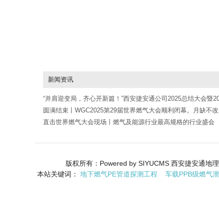
新闻资讯
“并肩迎变局，齐心开新篇！”西安捷安通公司2025总结大会暨20
年会
圆满结束丨WGC2025第29届世界燃气大会顺利闭幕。月缺不
剑折不改刚；持续努力加大创新，积极探索行业未来
直击世界燃气大会现场丨燃气及能源行业最高规格的行业盛会
版权所有：Powered by SIYUCMS 西安捷安
本站关键词：
地下燃气PE管道探测工程
车载PPB级燃气