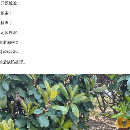
接开挖检验；
急预案；
观检查；
道定位埋深；
管道泄漏检查；
出具检验报告；
检验后缺陷处理。