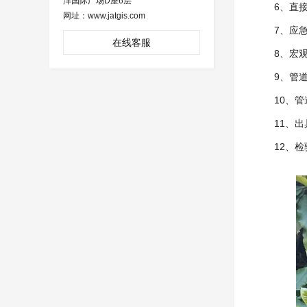
沣国际广场D座6层
6、直
网址：www.jatgis.com
7、应
在线客服
8、宏
9、管
10、
11、
12、