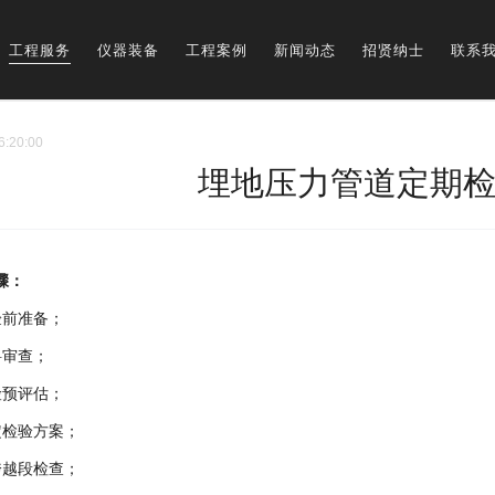
工程服务
仪器装备
工程案例
新闻动态
招贤纳士
联系
6:20:00
埋地压力管道定期
骤：
验前准备；
料审查；
险预评估；
定检验方案；
跨越段检查；