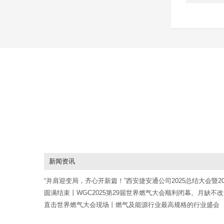
新闻资讯
“并肩迎变局，齐心开新篇！”西安捷安通公司2025总结大会暨20
年会
圆满结束丨WGC2025第29届世界燃气大会顺利闭幕。月缺不
剑折不改刚；持续努力加大创新，积极探索行业未来
直击世界燃气大会现场丨燃气及能源行业最高规格的行业盛会