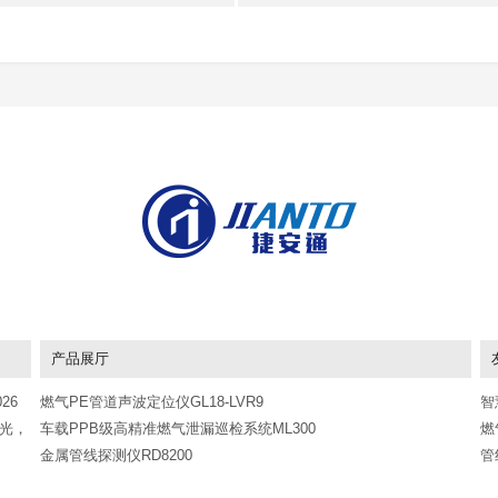
产品展厅
26
燃气PE管道声波定位仪GL18-LVR9
智
改光，
车载PPB级高精准燃气泄漏巡检系统ML300
燃
金属管线探测仪RD8200
管
据