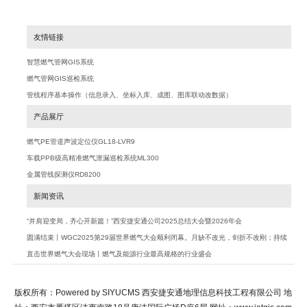
友情链接
智慧燃气管网GIS系统
燃气管网GIS巡检系统
管线程序基本操作（信息录入、坐标入库、成图、图库联动改数据）
产品展厅
燃气PE管道声波定位仪GL18-LVR9
车载PPB级高精准燃气泄漏巡检系统ML300
金属管线探测仪RD8200
新闻资讯
“并肩迎变局，齐心开新篇！”西安捷安通公司2025总结大会暨2026年会
圆满结束丨WGC2025第29届世界燃气大会顺利闭幕。月缺不改光，剑折不改刚；持续
努力加大创新，积极探索行业未来
直击世界燃气大会现场丨燃气及能源行业最高规格的行业盛会
版权所有：Powered by SIYUCMS 西安捷安通地理信息科技工程有限公司 地