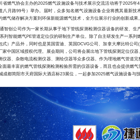
川省燃气协会主办的2025燃气设施设备与技术展示交流活动将于2025年
道八月路99号）举办。届时，众多知名燃气设施设备企业将携其最新技
的燃气储存解决方案到环保新能源燃气技术，全方位展示行业的创新成果
通智创公司作为一家长期从事于地下管线探测检测仪器设备的研发、生
L系列智能燃气PE管道定位仪的研制生产单位。除了自主研发生产一系列燃
式）产品外，同时也是英国雷迪、英国DCVG公司、加拿大摩比特公司(Mob
厂家中国区域授权代理。展会期间，公司将会展出地下管线探测定位仪器
测仪器、杂散电流检测仪器、测绘仪器等众多仪器。作为埋地燃气管道完
全面最丰富的燃气管线探测检测检验所需的仪器设备，而且也会提供燃气管
蓉城成都简阳市天府国际大酒店标23展位，一起参加2025燃气设施设备与