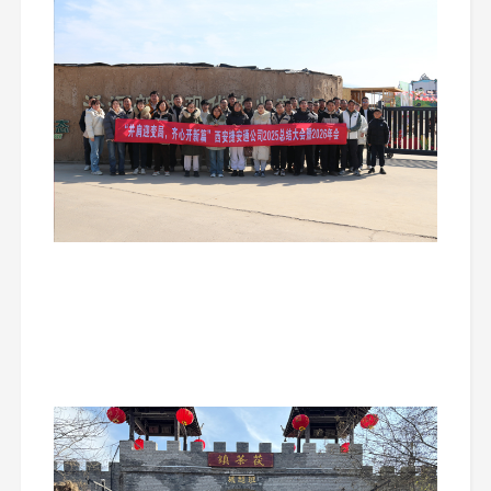
朵朵开”、“齐头并进”、“占领阵地”、“搭纸杯金字塔”、“击
掌破冰”、“团队破冰”等游戏，大家踊跃参与，相互协
作，共同配合，一下子就把现场气氛推向了最高潮。最
后，全体合唱歌曲《如愿》，将自己对同事对未来的祝福
都化在歌声里，年会现场俨然就是一个异常温馨和谐的大
家庭。
接下来一天，就是公司的团建活动了。泾阳茯茶小镇
占地约2200亩，古朴整齐的关中特色街道、潺潺流水环
绕小镇。在这里不仅可感受神秘的茯茶文化，体验制茶乐
趣和各种关中民俗风情，也能品尝到各种以茯茶为原料的
特色。活动开始后，大家分组游览茯茶镇，努力协作完成
打卡任务。简单用餐后，在附近农场，进行“采摘草
莓”、“采摘圣女果”、“疯狂拖拉机”、“围炉煮茶”等活动。
整场团建活动大家都热情高涨，其乐融融，每个人脸上都
洋溢着幸福的笑容。