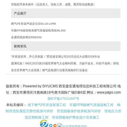
管线程序基本操作（信息录入、坐标入库、成图、图库联动改数据）
产品展厅
燃气PE管道声波定位仪GL18-LVR9
车载PPB级高精准燃气泄漏巡检系统ML300
金属管线探测仪RD8200
新闻资讯
“并肩迎变局，齐心开新篇！”西安捷安通公司2025总结大会暨2026年会
圆满结束丨WGC2025第29届世界燃气大会顺利闭幕。月缺不改光，剑折不改刚；持续
努力加大创新，积极探索行业未来
直击世界燃气大会现场丨燃气及能源行业最高规格的行业盛会
版权所有：Powered by SIYUCMS 西安捷安通地理信息科技工程有限公司 地
址：西安市雁塔区沣惠南路18号唐沣国际广场D座6层 网址：www.jatgis.com
陕ICP备17011447号
本站关键词：
地下燃气PE管道探测工程
车载PPB级燃气泄漏巡检工程
钢
制管道防腐层完整性检测与评价
管道阴极保护效果检测与评价
埋地压力管
道定期检验工程
管道阴极保护整改设计安装施工