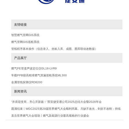
友情链接
智慧燃气管网GIS系统
燃气管网GIS巡检系统
管线程序基本操作（信息录入、坐标入库、成图、图库联动改数据）
产品展厅
燃气PE管道声波定位仪GL18-LVR9
车载PPB级高精准燃气泄漏巡检系统ML300
金属管线探测仪RD8200
新闻资讯
“并肩迎变局，齐心开新篇！”西安捷安通公司2025总结大会暨2026年会
圆满结束丨WGC2025第29届世界燃气大会顺利闭幕。月缺不改光，剑折不改刚；持续
努力加大创新，积极探索行业未来
直击世界燃气大会现场丨燃气及能源行业最高规格的行业盛会