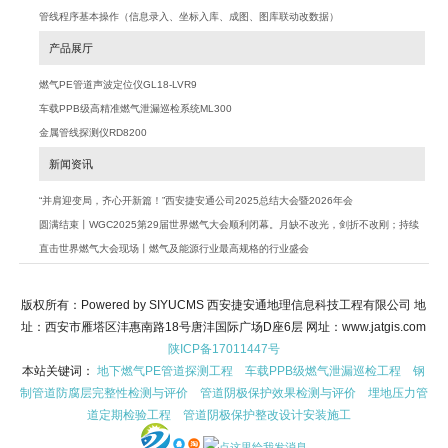
管线程序基本操作（信息录入、坐标入库、成图、图库联动改数据）
产品展厅
燃气PE管道声波定位仪GL18-LVR9
车载PPB级高精准燃气泄漏巡检系统ML300
金属管线探测仪RD8200
新闻资讯
“并肩迎变局，齐心开新篇！”西安捷安通公司2025总结大会暨2026年会
圆满结束丨WGC2025第29届世界燃气大会顺利闭幕。月缺不改光，剑折不改刚；持续
努力加大创新，积极探索行业未来
直击世界燃气大会现场丨燃气及能源行业最高规格的行业盛会
版权所有：Powered by SIYUCMS 西安捷安通地理信息科技工程有限公司 地
址：西安市雁塔区沣惠南路18号唐沣国际广场D座6层 网址：www.jatgis.com
陕ICP备17011447号
本站关键词：
地下燃气PE管道探测工程
车载PPB级燃气泄漏巡检工程
钢
制管道防腐层完整性检测与评价
管道阴极保护效果检测与评价
埋地压力管
道定期检验工程
管道阴极保护整改设计安装施工